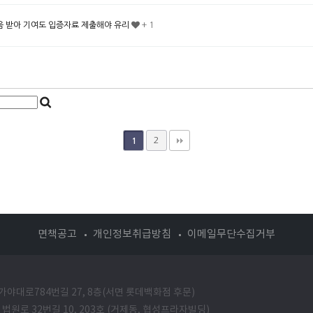
 도움 받아 기여도 입증자료 제출해야 유리
+ 1
2
1
면책공고
개인정보취급방침
이메일무단수집거부
가야대로784번길 27, 8층(서면 롯데백화점 후문)
 법원로 32번길 10, 203호 (거제동, 협성프라자빌딩)