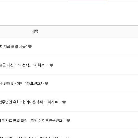
제목
육비 미지급 해결 시급"
' 벌금 대신 노역 선택..."사회적 …
련 기사 인터뷰 - 이인수대표변호사
도.. 법무법인 유화 "협의이혼 후에도 위자료…
 억대 위자료 판결 확정.. 이인수 이혼전문변호…