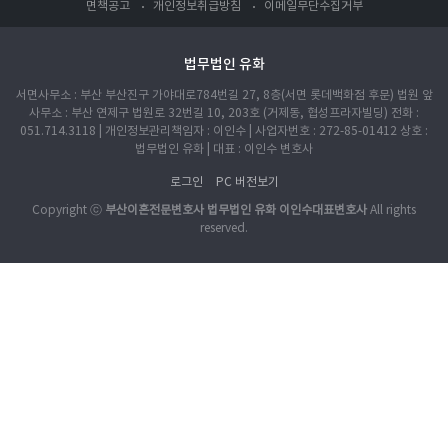
면책공고
개인정보취급방침
이메일무단수집거부
법무법인 유화
서면사무소 : 부산 부산진구 가야대로784번길 27, 8층(서면 롯데백화점 후문) 법원 앞
사무소 : 부산 연제구 법원로 32번길 10, 203호 (거제동, 협성프라자빌딩) 전화 :
051.714.3118 | 개인정보관리책임자 : 이인수 | 사업자번호 : 272-85-01412 상호 :
법무법인 유화 | 대표 : 이인수 변호사
로그인
PC 버전보기
Copyright ⓒ
부산이혼전문변호사 법무법인 유화 이인수대표변호사
All rights
reserved.