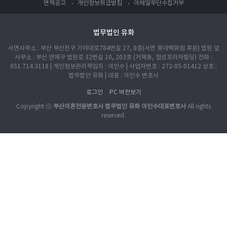
면책공고
개인정보취급방침
이메일무단수집거부
법무법인 유화
서면사무소 : 부산 부산진구 가야대로784번길 27, 8층(서면 롯데백화점 후문) 법원 앞
사무소 : 부산 연제구 법원로 32번길 10, 203호 (거제동, 협성프라자빌딩) 전화 :
051.714.3118 | 개인정보관리책임자 : 이인수 | 사업자번호 : 272-85-01412 상호 :
법무법인 유화 | 대표 : 이인수 변호사
로그인
PC 버전보기
Copyright ⓒ
부산이혼전문변호사 법무법인 유화 이인수대표변호사
All rights
reserved.