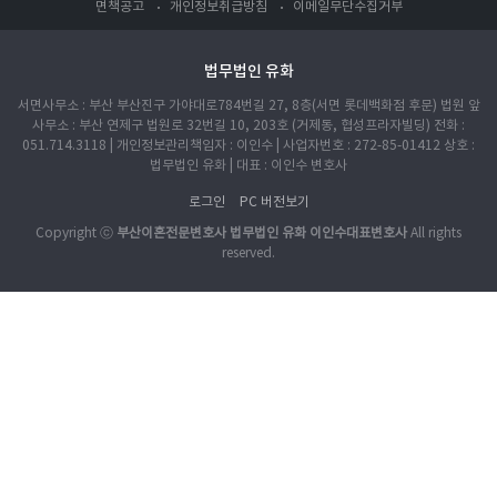
면책공고
개인정보취급방침
이메일무단수집거부
법무법인 유화
서면사무소 : 부산 부산진구 가야대로784번길 27, 8층(서면 롯데백화점 후문) 법원 앞
사무소 : 부산 연제구 법원로 32번길 10, 203호 (거제동, 협성프라자빌딩) 전화 :
051.714.3118 | 개인정보관리책임자 : 이인수 | 사업자번호 : 272-85-01412 상호 :
법무법인 유화 | 대표 : 이인수 변호사
로그인
PC 버전보기
Copyright ⓒ
부산이혼전문변호사 법무법인 유화 이인수대표변호사
All rights
reserved.