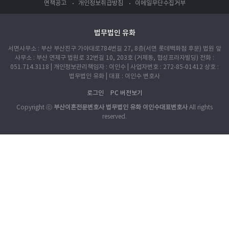
면책공고
개인정보취급방침
이메일무단수집거부
법무법인 유화
서면사무소 : 부산 부산진구 가야대로784번길 27, 8층(서면 롯데백화점 후문) 법원 앞
사무소 : 부산 연제구 법원로 32번길 10, 203호 (거제동, 협성프라자빌딩) 전화 :
051.714.3118 | 개인정보관리책임자 : 이인수 | 사업자번호 : 272-85-01412 상호 :
법무법인 유화 | 대표 : 이인수 변호사
로그인
PC 버전보기
Copyright ⓒ
부산이혼전문변호사 법무법인 유화 이인수대표변호사
All rights
reserved.