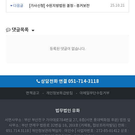
25.10.21
다음글
[가사신청] 수원지방법원 결정 - 증거보전
댓글목록
등록된 댓글이 없습니다.
상담전화 연결 051-714-3118
면책공고
개인정보취급방침
이메일무단수집거부
법무법인 유화
서면사무소 : 부산 부산진구 가야대로784번길 27, 8층(서면 롯데백화점 후문) 법원 앞
사무소 : 부산 연제구 법원로 32번길 10, 203호 (거제동, 협성프라자빌딩) 전화 :
051.714.3118 | 개인정보관리책임자 : 이인수 | 사업자번호 : 272-85-01412 상호 :